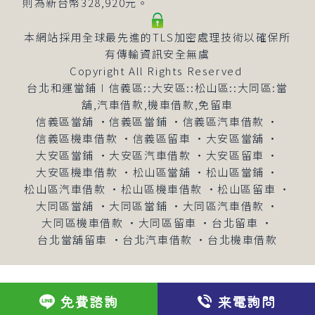
則為新台幣328,920元。
本網站採用全球最先進的TLS加密處理技術以確保所
有傳輸資訊安全無虞
Copyright All Rights Reserved
台北和運當鋪∣信義區::大安區::松山區::大同區:當
舖,汽車借款,機車借款,免留車
信義區當舖
‧
信義區當鋪
‧
信義區汽車借款
‧
信義區機車借款
‧
信義區留車
‧
大安區當舖
‧
大安區當鋪
‧
大安區汽車借款
‧
大安區留車
‧
大安區機車借款
‧
松山區當舖
‧
松山區當鋪
‧
松山區汽車借款
‧
松山區機車借款
‧
松山區留車
‧
大同區當舖
‧
大同區當鋪
‧
大同區汽車借款
‧
大同區機車借款
‧
大同區留車
‧
台北留車
‧
台北當舖留車
‧
台北汽車借款
‧
台北機車借款
免費諮詢
来電詢問
立即免費諮詢