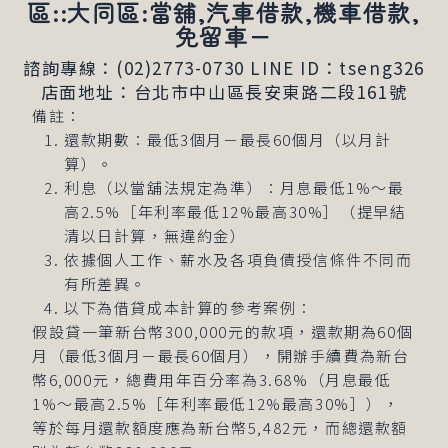
區::大同區:當舖,汽車借款,機車借款,
免留車－
諮詢專線：(02)2773-0730
LINE ID：tseng326
店面地址：台北市中山區長安東路二段161號
備註：
還款期數：最低3個月－最長60個月（以月計
算）。
利息（以當舖法規定為準）：月息最低1%～最
高2.5%［年利率最低12%最高30%］（提早結
清以日計算，無違約金）
依據個人工作、薪水及各項負債授信條件不同而
有所差異。
以下為借貸成本計算的參考案例：
假設貸一筆新台幣300,000元的款項，還款期為60個
月（最低3個月－最長60個月），開辦手續費為新台
幣6,000元，總費用年百分率為3.68%（月息最低
1%～最高2.5%［年利率最低12%最高30%］），
等於每月還款額度應為新台幣5,482元，而總還款額