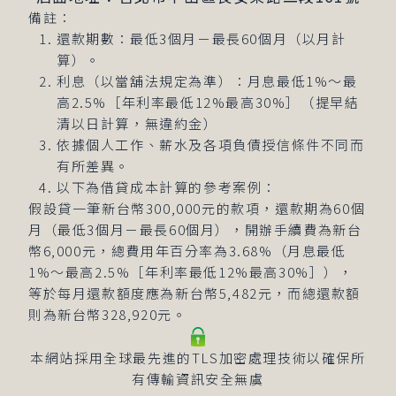
備註：
還款期數：最低3個月－最長60個月（以月計
算）。
利息（以當舖法規定為準）：月息最低1%～最
高2.5%［年利率最低12%最高30%］（提早結
清以日計算，無違約金）
依據個人工作、薪水及各項負債授信條件不同而
有所差異。
以下為借貸成本計算的參考案例：
假設貸一筆新台幣300,000元的款項，還款期為60個
月（最低3個月－最長60個月），開辦手續費為新台
幣6,000元，總費用年百分率為3.68%（月息最低
1%～最高2.5%［年利率最低12%最高30%］），
等於每月還款額度應為新台幣5,482元，而總還款額
則為新台幣328,920元。
本網站採用全球最先進的TLS加密處理技術以確保所
有傳輸資訊安全無虞