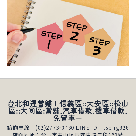
台北和運當鋪∣信義區::大安區::松山
區::大同區:當舖,汽車借款,機車借款,
免留車－
諮詢專線：(02)2773-0730
LINE ID：tseng326
店面地址：台北市中山區長安東路二段161號