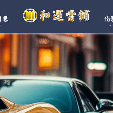
消息
借
s
p