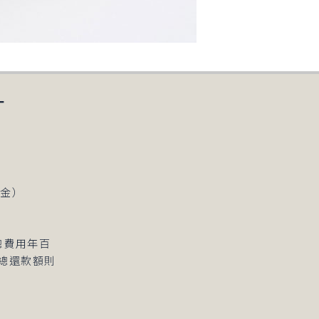
－
約金）
總費用年百
而總還款額則