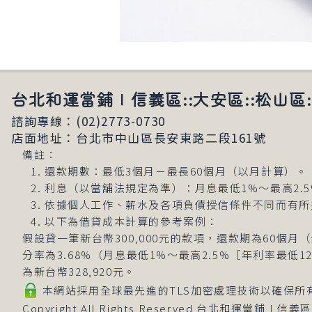
台北和運當鋪∣信義區::大安區::松山區
諮詢專線：(02)2773-0730
店面地址：台北市中山區長安東路二段161號
備註：
還款期數：最低3個月－最長60個月（以月計算）。
利息（以當舖法規定為準）：月息最低1%～最高2.
依據個人工作、薪水及各項負債授信條件不同而有所
以下為借貸成本計算的參考案例：
假設貸一筆新台幣300,000元的款項，還款期為60個月
分率為3.68%（月息最低1%～最高2.5%［年利率最低
為新台幣328,920元。
本網站採用全球最先進的TLS加密處理技術以確保所
Copyright All Rights Reserved
台北和運當鋪∣信義區: