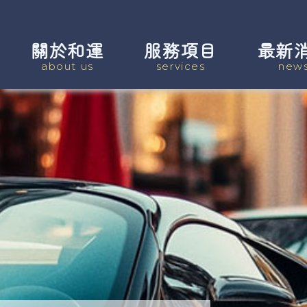
關於和運
服務項目
最新
about us
services
new
汽車借款
機車借款
房屋土地借款
當舖降息代償
精品典當借款
企業融資週轉