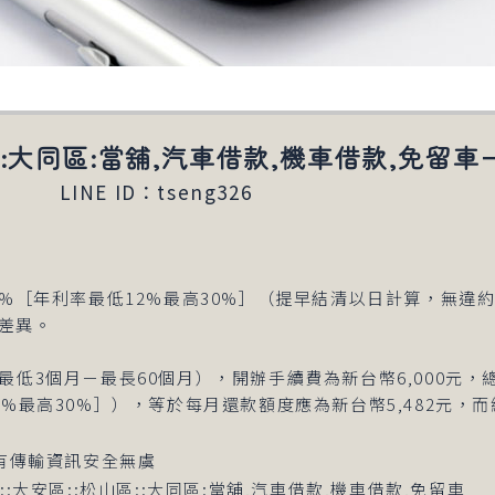
::大同區:當舖,汽車借款,機車借款,免留車
LINE ID：tseng326
5%［年利率最低12%最高30%］（提早結清以日計算，無違
差異。
（最低3個月－最長60個月），開辦手續費為新台幣6,000元，
12%最高30%］），等於每月還款額度應為新台幣5,482元，
有傳輸資訊安全無虞
:大安區::松山區::大同區:當舖,汽車借款,機車借款,免留車