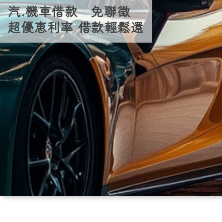
汽.機車借款 免聯徴
超優恵利率 借款輕鬆還