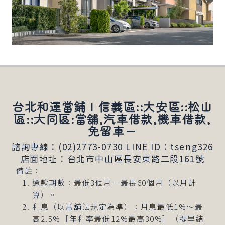
台北和運當鋪∣信義區::大安區::松山
區::大同區:當舖,汽車借款,機車借款,
免留車－
諮詢專線：(02)2773-0730
LINE ID：tseng326
店面地址：台北市中山區長安東路二段161號
備註：
還款期數：最低3個月－最長60個月（以月計
算）。
利息（以當舖法規定為準）：月息最低1%～最
高2.5%［年利率最低12%最高30%］（提早結