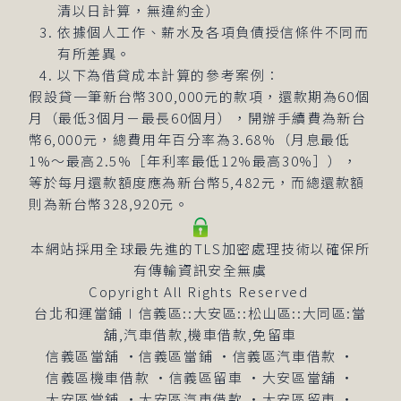
清以日計算，無違約金）
依據個人工作、薪水及各項負債授信條件不同而
有所差異。
以下為借貸成本計算的參考案例：
假設貸一筆新台幣300,000元的款項，還款期為60個
月（最低3個月－最長60個月），開辦手續費為新台
幣6,000元，總費用年百分率為3.68%（月息最低
1%～最高2.5%［年利率最低12%最高30%］），
等於每月還款額度應為新台幣5,482元，而總還款額
則為新台幣328,920元。
本網站採用全球最先進的TLS加密處理技術以確保所
有傳輸資訊安全無虞
Copyright All Rights Reserved
台北和運當鋪∣信義區::大安區::松山區::大同區:當
舖,汽車借款,機車借款,免留車
信義區當舖
‧
信義區當鋪
‧
信義區汽車借款
‧
信義區機車借款
‧
信義區留車
‧
大安區當舖
‧
大安區當鋪
‧
大安區汽車借款
‧
大安區留車
‧