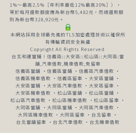
1%～最高2.5%［年利率最低12%最高30%］），
等於每月還款額度應為新台幣5,482元，而總還款額
則為新台幣328,920元。
本網站採用全球最先進的TLS加密處理技術以確保所
有傳輸資訊安全無虞
Copyright All Rights Reserved
台北和運當鋪∣信義區::大安區::松山區::大同區:當
舖,汽車借款,機車借款,免留車
信義區當舖
‧
信義區當鋪
‧
信義區汽車借款
‧
信義區機車借款
‧
信義區留車
‧
大安區當舖
‧
大安區當鋪
‧
大安區汽車借款
‧
大安區留車
‧
大安區機車借款
‧
松山區當舖
‧
松山區當鋪
‧
松山區汽車借款
‧
松山區機車借款
‧
松山區留車
‧
大同區當舖
‧
大同區當鋪
‧
大同區汽車借款
‧
大同區機車借款
‧
大同區留車
‧
台北留車
‧
台北當舖留車
‧
台北汽車借款
‧
台北機車借款