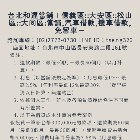
台北和運當鋪∣信義區::大安區::松山
區::大同區:當舖,汽車借款,機車借款,
免留車－
諮詢專線：(02)2773-0730
LINE ID：tseng326
店面地址：台北市中山區長安東路二段161號
備註：
還款期數：最低3個月－最長60個月（以月計
算）。
利息（以當舖法規定為準）：月息最低1%～最
高2.5%［年利率最低12%最高30%］（提早結
清以日計算，無違約金）
依據個人工作、薪水及各項負債授信條件不同而
有所差異。
以下為借貸成本計算的參考案例：
假設貸一筆新台幣300,000元的款項，還款期為60個
月（最低3個月－最長60個月），開辦手續費為新台
幣6,000元，總費用年百分率為3.68%（月息最低